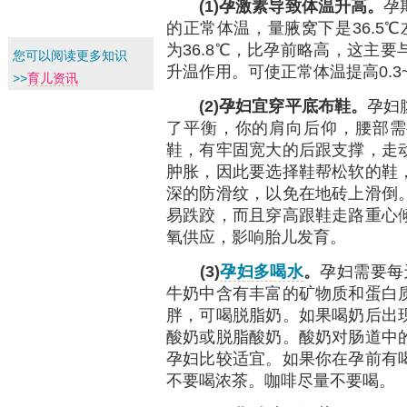
(1)
孕激素导致体温升高。
孕
的正常体温，量腋窝下是36.5
为36.8℃，比孕前略高，这主
您可以阅读更多知识
升温作用。可使正常体温提高0.3~
>>
育儿资讯
(2)
孕妇宜穿平底布鞋。
孕妇
了平衡，你的肩向后仰，腰部需
鞋，有牢固宽大的后跟支撑，走
肿胀，因此要选择鞋帮松软的鞋
深的防滑纹，以免在地砖上滑倒
易跌跤，而且穿高跟鞋走路重心
氧供应，影响胎儿发育。
(3)
孕妇多喝水
。
孕妇需要每
牛奶中含有丰富的矿物质和蛋白
胖，可喝脱脂奶。如果喝奶后出
酸奶或脱脂酸奶。酸奶对肠道中
孕妇比较适宜。如果你在孕前有
不要喝浓茶。咖啡尽量不要喝。