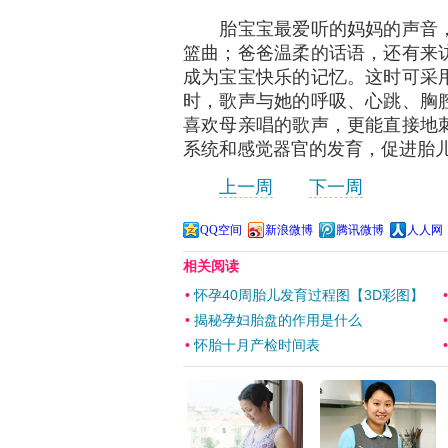
胎宝宝最爱听的妈妈的声音，
篮曲；爸爸温柔的话语，还有来
成为宝宝快乐的记忆。这时可采
时，歌声与她的呼吸、心跳、胸
喜欢母亲唱的歌声，更能直接地
系统和感觉器官的发育，促进胎
上一周
下一周
QQ空间
新浪微博
腾讯微博
人人网
相关阅读
•
怀孕40周胎儿发育过程图【3D彩图】
•
揭秘孕妇胎盘的作用是什么
•
怀胎十月产检时间表