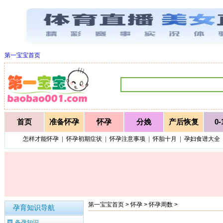
第一宝宝首页
首页
准备怀孕
怀孕
分娩
产后恢复
0
怎样才能怀孕
|
怀孕初期症状
|
怀孕注意事项
|
怀胎十月
|
孕妇食谱大全
第一宝宝首页 >
怀孕
>
怀孕周数
>
孕育知识导航
备孕知识