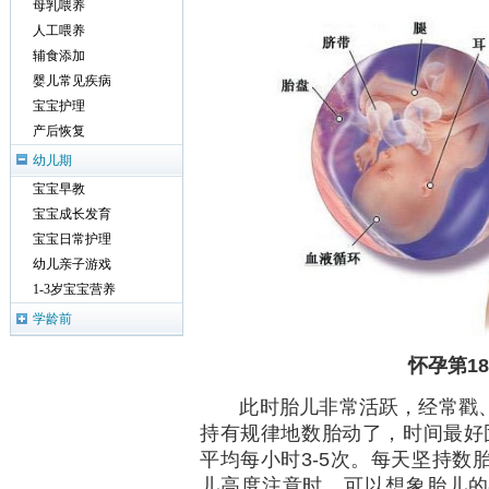
母乳喂养
人工喂养
辅食添加
婴儿常见疾病
宝宝护理
产后恢复
幼儿期
宝宝早教
宝宝成长发育
宝宝日常护理
幼儿亲子游戏
1-3岁宝宝营养
学龄前
怀孕第1
此时胎儿非常活跃，经常戳、
持有规律地数胎动了，时间最好固
平均每小时3-5次。每天坚持数
儿高度注意时，可以想象胎儿的