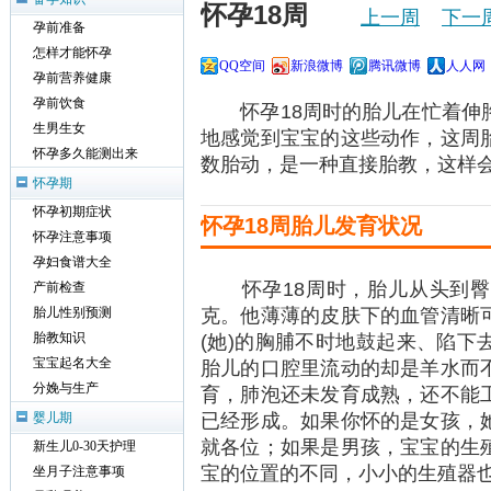
怀孕18周
上一周
下一
孕前准备
怎样才能怀孕
QQ空间
新浪微博
腾讯微博
人人网
孕前营养健康
孕前饮食
怀孕18周时的胎儿在忙着伸胳
生男生女
地感觉到宝宝的这些动作，这周
怀孕多久能测出来
数胎动，是一种直接胎教，这样
怀孕期
怀孕初期症状
怀孕18周胎儿发育状况
怀孕注意事项
孕妇食谱大全
怀孕18周时，胎儿从头到臀部大约
产前检查
克。他薄薄的皮肤下的血管清晰
胎儿性别预测
(她)的胸脯不时地鼓起来、陷下
胎教知识
宝宝起名大全
胎儿的口腔里流动的却是羊水而
分娩与生产
育，肺泡还未发育成熟，还不能
已经形成。如果你怀的是女孩，
婴儿期
就各位；如果是男孩，宝宝的生
新生儿0-30天护理
宝的位置的不同，小小的生殖器
坐月子注意事项