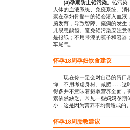
(4)
孕期防止铅污染。
铅污染
人体的血液系统、免疫系统、消
聚在孕妇骨骼中的铅会溶入血液
脑发育，导致智障、癫痫的发生
儿易患龋齿。避免铅污染应注意
是报纸；不用带漆的筷子和容器
车尾气。
怀孕18周孕妇饮食建议
现在你一定会对自己的胃口感
惮，不用考虑身材、减肥……这
得多并不意味着摄取营养全面，
素依然缺乏。常见一些妈妈孕期
小，这是因为营养不均衡造成的
怀孕18周胎教建议