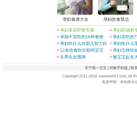
孕妇食谱大全
孕妇饮食禁忌
•
孕妇美容护肤专题
•
孕妇防辐射
•
孕期不宜吃的16种食物
•
孕妇宜吃的
•
孕妇吃什么对胎儿智力好
•
孕妇吃什么
•
12条饮食吃出聪明宝宝
•
孕妇怎样吃
•
生男生女预测
•
猴宝宝起名
关于第一宝宝
|
切换手机版
|
联
Copyright 2011-2018 baobao001.com, All R
免责声明：本站部分